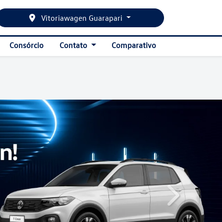
Vitoriawagen Guarapari
Consórcio
Contato
Comparativo
templates.tem