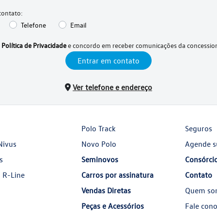
contato:
Telefone
Email
a
Política de Privacidade
e concordo em receber comunicações da concession
Entrar em contato
Ver telefone e endereço
Polo Track
Seguros
Nivus
Novo Polo
Agende s
s
Seminovos
Consórci
 R-Line
Carros por assinatura
Contato
Vendas Diretas
Quem so
Peças e Acessórios
Fale con