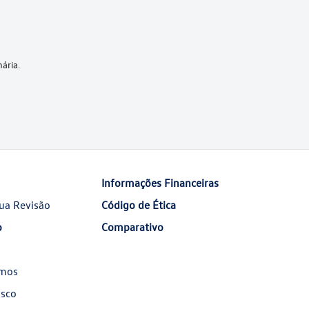
ária.
Informações Financeiras
ua Revisão
Código de Ética
o
Comparativo
mos
osco