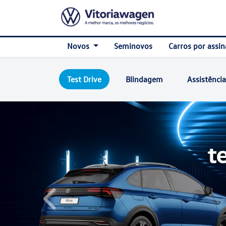
Novos
Seminovos
Carros por assin
Test Drive
Blindagem
Assistência
templates.template-01.components.carousel.text