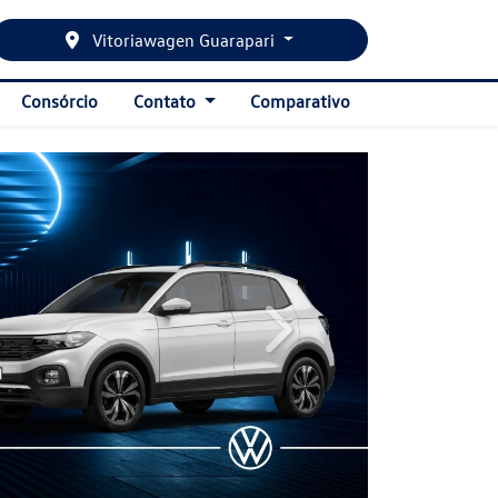
Vitoriawagen Guarapari
Consórcio
Contato
Comparativo
templates.template-01.compo