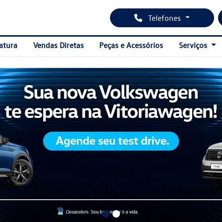
Telefones
atura
Vendas Diretas
Peças e Acessórios
Serviços
carousel.texts.control_prev