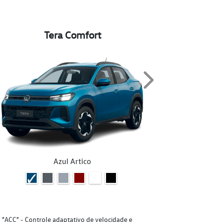
Tera Comfort
Next
Azul Artico
"ACC" - Controle adaptativo de velocidade e
"ACC" - Cont