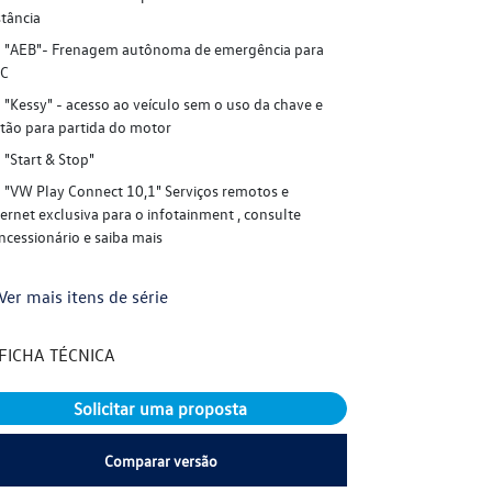
stância
distância
"AEB"- Frenagem autônoma de emergência para
"AEB"- Fre
C
ACC
"Kessy" - acesso ao veículo sem o uso da chave e
"Kessy" - ac
tão para partida do motor
botão para par
"Start & Stop"
"Start & Sto
"VW Play Connect 10,1" Serviços remotos e
"VW Play Co
ternet exclusiva para o infotainment , consulte
internet exclus
ncessionário e saiba mais
concessionário 
Ver mais itens de série
+ Ver mais it
FICHA TÉCNICA
FICHA TÉC
Solicitar uma proposta
S
Comparar versão