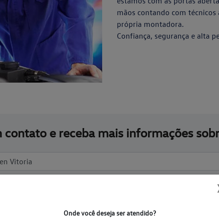
estamos com as portas abertas
mãos contando com técnicos al
própria montadora.
Confiança, segurança e alta p
 contato e receba mais informações sobr
Onde você deseja ser atendido?