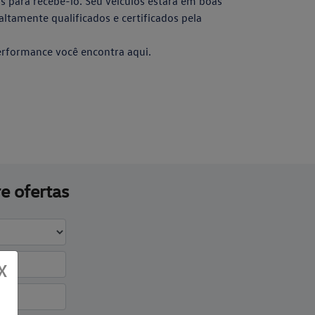
 para recebê-lo. Seu veículos estará em boas
tamente qualificados e certificados pela
erformance você encontra aqui.
e ofertas
X