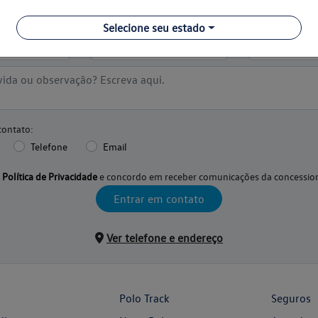
Selecione seu estado
contato:
Telefone
Email
a
Política de Privacidade
e concordo em receber comunicações da concession
Entrar em contato
Ver telefone e endereço
Polo Track
Seguros