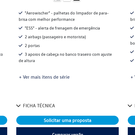
"Aerowischer" - palhetas do limpador de para-
brisa com melhor performance
br
"ESS" - alerta de frenagem de emergência
2 airbags (passageiro e motorista)
bo
2 portas
to
3 apoios de cabeça no banco traseiro com ajuste
de altura
+ Ver mais itens de série
+ 
FICHA TÉCNICA
Solicitar uma proposta
Comparar versão