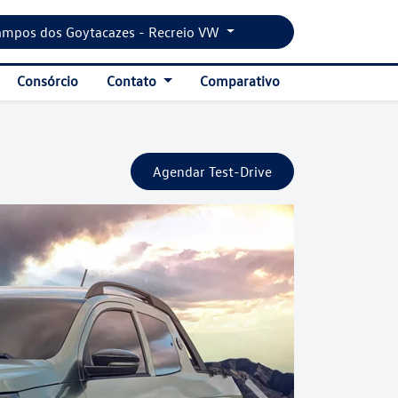
ampos dos Goytacazes - Recreio VW
Consórcio
Contato
Comparativo
Agendar Test-Drive