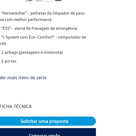
"Aerowischer" - palhetas do limpador de para-
"Aerowische
isa com melhor performance
brisa com melh
"ESS" - alerta de frenagem de emergência
"ESS" - ale
"I-System com Eco-Comfort" - computador de
"I-System c
rdo
bordo
2 airbags (passageiro e motorista)
"Keyless" -
remoto
2 portas
"RKA" - Indi
pneus
Ver mais itens de série
+ Ver mais it
FICHA TÉCNICA
FICHA TÉC
Solicitar uma proposta
S
Comparar versão