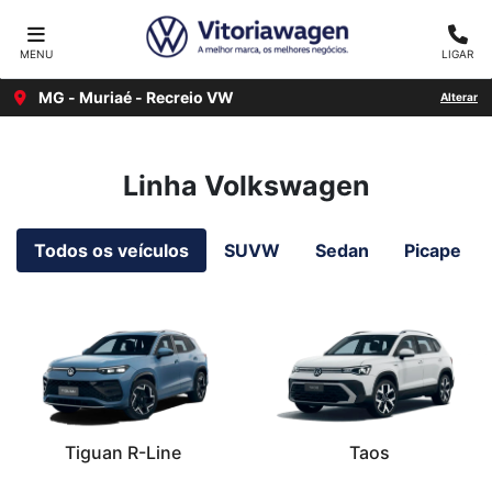
MENU
LIGAR
MG - Muriaé - Recreio VW
Alterar
Linha Volkswagen
Todos os veículos
SUVW
Sedan
Picape
Tiguan R-Line
Taos