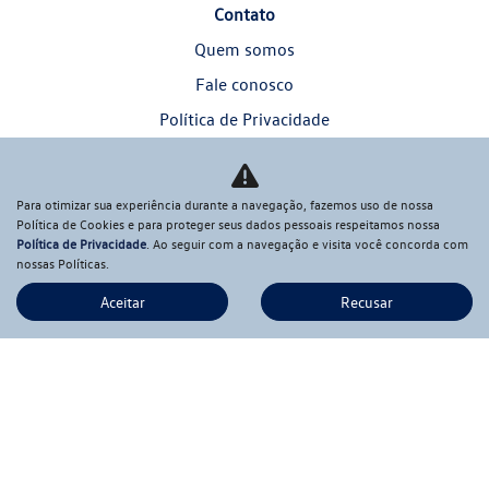
Contato
Quem somos
Fale conosco
Política de Privacidade
Canal de Privacidade
Trabalhe Conosco
Para otimizar sua experiência durante a navegação, fazemos uso de nossa
Resolução CMN 4571
Política de Cookies e para proteger seus dados pessoais respeitamos nossa
Política de Privacidade
. Ao seguir com a navegação e visita você concorda com
nossas Políticas.
Informações Financeiras
Código de Ética
Aceitar
Recusar
Comparativo
Desacelere. Seu bem maior é a vida.