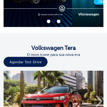
Volkswagen
Tera
O novo ícone para sua nova era
Agendar Test-Drive
Anterior
Próx