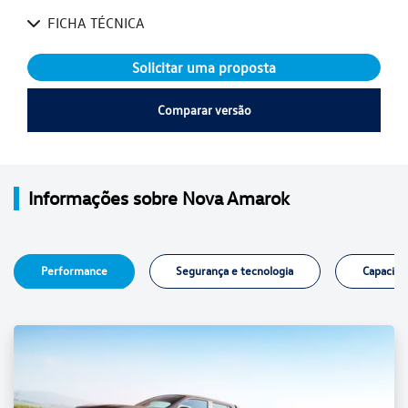
FICHA TÉCNICA
Solicitar uma proposta
Comparar versão
Informações sobre Nova Amarok
Performance
Segurança e tecnologia
Capacida