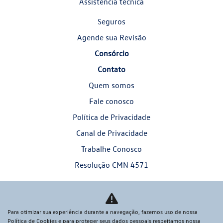
Assistência técnica
Seguros
Agende sua Revisão
Consórcio
Contato
Quem somos
Fale conosco
Política de Privacidade
Canal de Privacidade
Trabalhe Conosco
Resolução CMN 4571
Informações Financeiras
Código de Ética
Para otimizar sua experiência durante a navegação, fazemos uso de nossa
Comparativo
Política de Cookies e para proteger seus dados pessoais respeitamos nossa