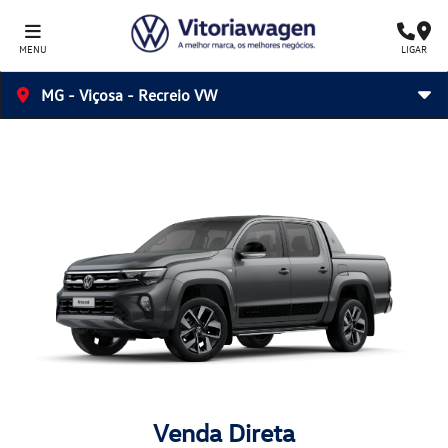
MENU
LIGAR
MG - Viçosa - Recreio VW
Venda Direta