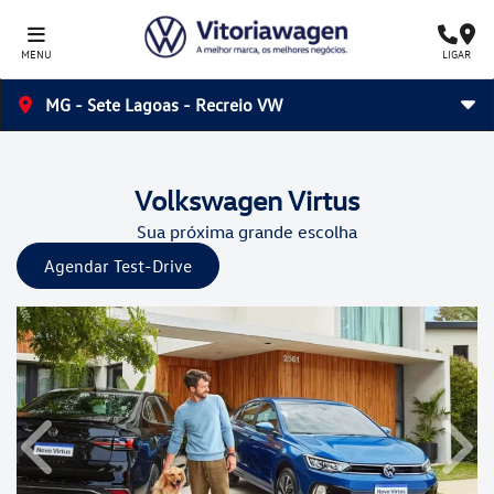
MENU
LIGAR
MG - Sete Lagoas - Recreio VW
Volkswagen
Virtus
Sua próxima grande escolha
Agendar Test-Drive
Anterior
Próx