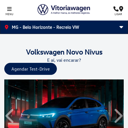
MENU
LIGAR
MG - Belo Horizonte - Recreio VW
Volkswagen
Novo Nivus
E aí, vai encarar?
Agendar Test-Drive
Anterior
Próx