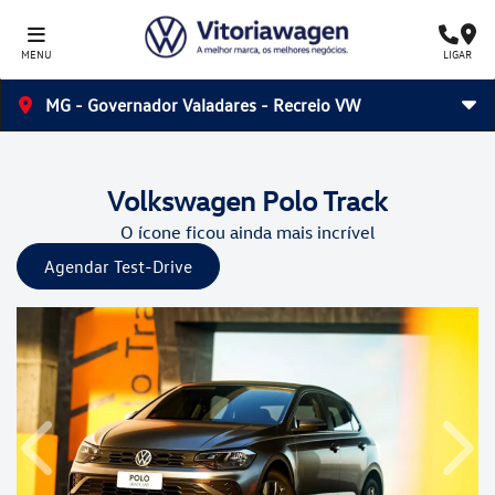
MENU
LIGAR
MG - Governador Valadares - Recreio VW
Volkswagen
Polo Track
O ícone ficou ainda mais incrível
Agendar Test-Drive
Anterior
Próx