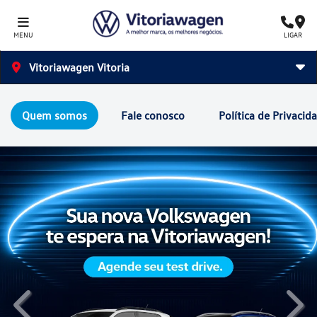
MENU
LIGAR
Vitoriawagen Vitoria
Quem somos
Fale conosco
Política de Privacid
templates.template-01.components.carousel.texts.control
temp